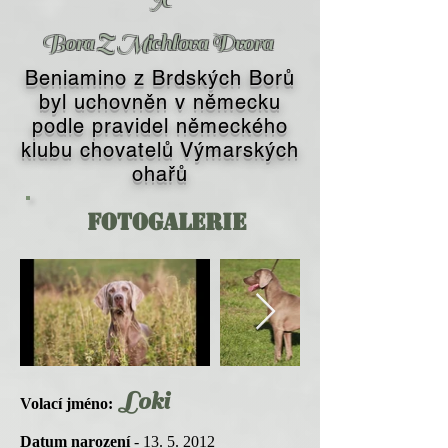
Bora Z Michlova Dvora
Beniamino z Brdských Borů
byl uchovněn v německu
podle pravidel německého
klubu chovatelů Výmarských
ohařů
Fotogalerie
Loki
Volací jméno:
Datum narození
-
13. 5. 2012