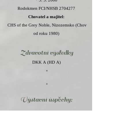
* 3. 5. 2008
Rodokmen FCI/NHSB
2704277
Chovatel a majitel:
CHS of the Grey Noble, Nizozemsko (Chov
od roku 1980)
Zdravotní vý
sledky
DKK A (HD A)
*
*
Výstavní úspěchy:
Šampion Nizozemska