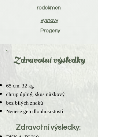
rodokmen
výstavy
Progeny
Zdravotní výsledky
65 cm, 32 kg
chrup úplný, skus nůžkový
bez bílých znaků
Nenese gen dlouhosrstosti
Zdravotní výsledky: