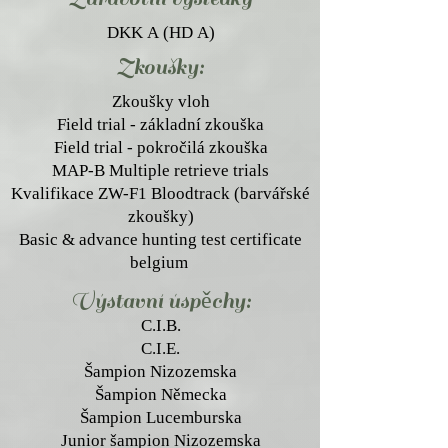
DKK A (HD A)
Zkoušk
y:
Zkoušky vloh
Field trial - základní zkouška
Field trial - pokročilá zkouška
MAP-B Multiple retrieve trials
Kvalifikace ZW-F1 Bloodtrack (barvářské
zkoušky)
Basic & advance hunting test certificate
belgium
Výstavní úspěc
hy:
C.I.B.
C.I.E.
Šampion Nizozemska
Šampion Německa
Šampion Lucemburska
Junior šampion Nizozemska