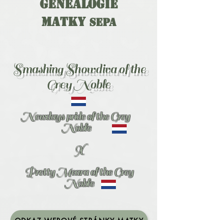
Genealogie
matky
Sepa
Smashing Showdiva of the
Grey Noble
Newdays pride of the Grey
Noble
X
Pretty Meara of the Grey
Noble