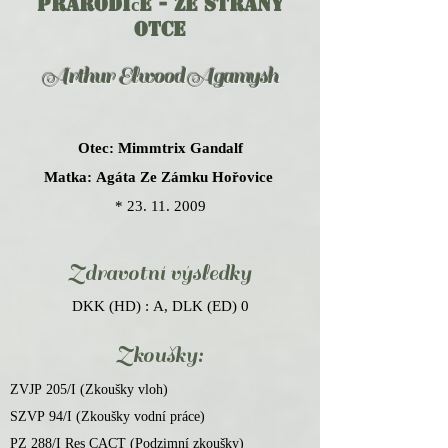
Prarodiče - ze strany
otce
Arthur Elwood Agamysh
Otec: Mimmtrix Gandalf
Matka: Agáta Ze Zámku Hořovice
*
23. 11. 2009
Zdravotní výsledky
DKK (HD) :
A, DLK (ED) 0
Zkoušky:
ZVJP 205/I (Zkoušky vloh)
SZVP 94/I (Zkoušky vodní práce)
PZ 288/I Res CACT (Podzimní zkoušky)