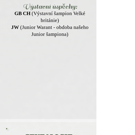
Výstavní
úsp
ěchy:
GB CH
(Výstavní šampion Velké
británie)
JW
(Junior Warant - obd
oba
našeho
Junior šampiona)