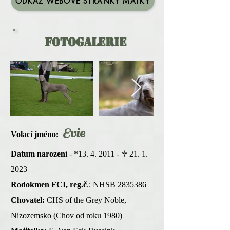
ODKAZ WEBOVÉ STRÁNKY MATKY
Fotogalerie
Evie
Volací jméno:
Datum narození
- *13. 4. 2011 - ♱
21. 1.
2023
Rodokmen FCI, reg.č
.: NHSB
2835386
Chovatel:
CHS of the Grey Noble,
Nizozemsko (Chov od roku 1980)