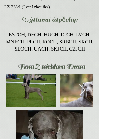
LZ 238/I (Lesní zkoušky)
Výstavní úspě
chy:
ESTCH, DECH, HUCH, LTCH, LVCH,
MNECH, PLCH, ROCH, SRBCH, SKCH,
SLOCH, UACH, SKJCH, CZJCH
Bora Z michlova Dvora