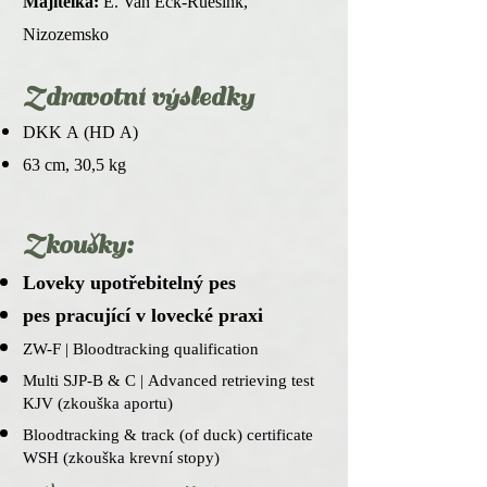
Majitelka:
E. Van Eck-Ruesink,
Nizozemsko
Zdravotní v
ýsledky
DKK A (HD A)
63 cm, 30,5 k
g
Zkoušky:
Lov
eky upotřebitelný pes
pes pracující v lovecké praxi
ZW-F | Bloodtracking qualification
Multi SJP-B & C | Advanced retrieving test
KJV
(zkouška aportu)
Bloodtracking & track (of duck) certificate
WSH (zkouška krevní stopy)