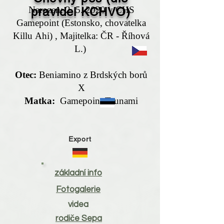
Narozen: 2. 5. 2020 v CHS
pravidel KCHVO)
Gamepoint (Estonsko, chovatelka
Killu Ahi) , Majitelka: ČR - Říhová
L.)
Otec:
Beniamino z Brdských borů
X
Matka:
Gamepoint Tsunami
Export
základní info
Fotogalerie
videa
rodiče Sepa