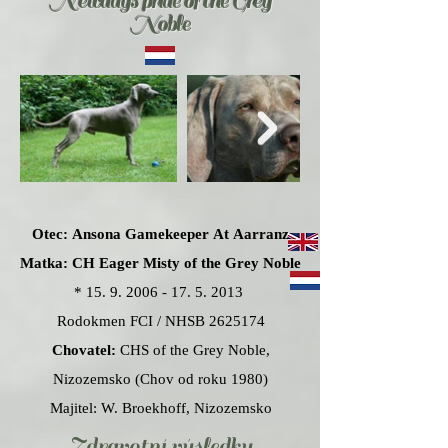
Newdays pride of the Grey
Noble
Otec: Ansona Gamekeeper At Aarranz
Matka: CH Eager Misty of the Grey Noble
*
15. 9. 2006 - 17. 5. 2013
Rodokmen FCI / NHSB
2625174
Chovatel:
CHS of the Grey Noble,
Nizozemsko (Chov od roku 1980)
Majitel: W. Broekhoff, Nizozemsko
Zdravotní výsledky