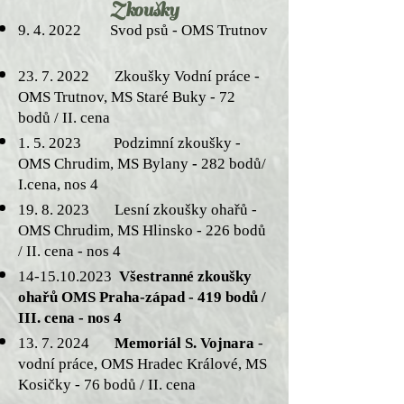
Zkoušky
9. 4. 2022 Svod psů - OMS Trutnov
23. 7. 2022
Zkoušky Vodní práce -
OMS Trutnov, MS Staré Buky - 72
bodů / II. cena
1. 5. 2023
Podzimní zkoušky
-
OMS Chrudim, MS Bylany
-
282 bodů/
I.cena, nos 4
19. 8. 2023
Lesní zkoušky ohařů -
OMS Chrudim, MS Hlinsko - 226 bodů
/ II. cena - nos 4
14-15.10.2023
Všestranné zkoušky
ohařů OMS Praha-západ - 419 bodů /
III. cena - nos 4
13. 7. 2024
Memoriál S. Vojnara
-
vodní práce, OMS Hradec Králové, MS
Kosičky
- 76 bodů / II. cena