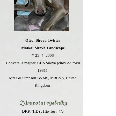
Otec: Sireva Twister
Matka: Sireva Landscape
*
25. 4. 2008
Chovatel a majitel: CHS Sireva (chov od roku
1981)
Mrs Gil Simpson BVMS, MRCVS, United
Kingdom
Zdravotní vý
sled
ky
DKK (HD) :
Hip Test: 4/3