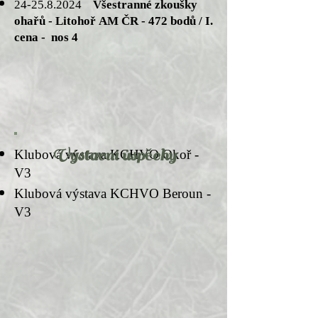
24-25.8.2024
Všestranné zkoušky
ohařů - Litohoř AM ČR - 472 bodů / I.
cena - nos 4
Klubová výstava KCHVO Okoř -
Výstavní úspěchy
V3
Klubová výstava KCHVO Beroun -
V3