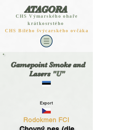
ATAGORA
CHS Výmarského ohaře
krátkosrstého
CHS Bílého švýcarského ovčáka
Gamepoint Smoke and
Lasers
"U
"
Export
Rodokmen FCI
Chovný pes (dle