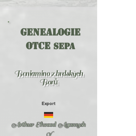
Genealogie
otce
Sepa
Beniamino z brdských
Borů
Export
A
rthur Elwood Agamysh
X