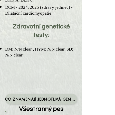
DKK A, DLK 0
DCM - 2024, 2025 (zdravý jedinec) -
Dilatační cardiomyopatie
Zdravotní genetické
testy:
DM: N/N clear , HYM: N/N clear, SD:
N/N clear
CO ZNAMENAJÍ JEDNOTLIVÁ GENETICKÁ VYŠETŘENÍ? TO SI MŮŽETE PŘEČÍST NA TOMTO ODKAZE
Všestranný pes