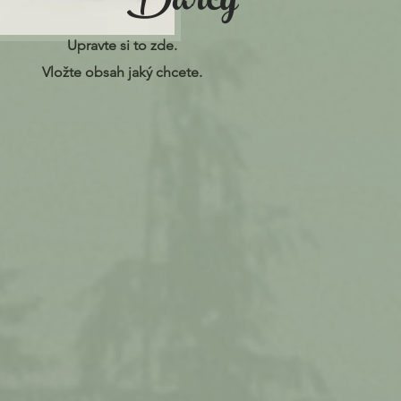
Darcy
Upravte si to zde.
Vložte obsah jaký chcete.