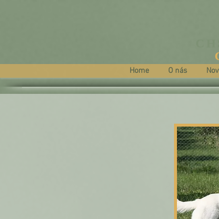
CH
Home
O nás
Nov