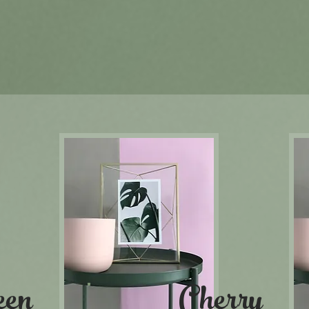
een
Cherry