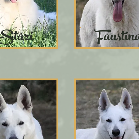
Stázi
Faustin