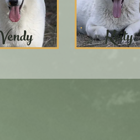
Vendy
Keity