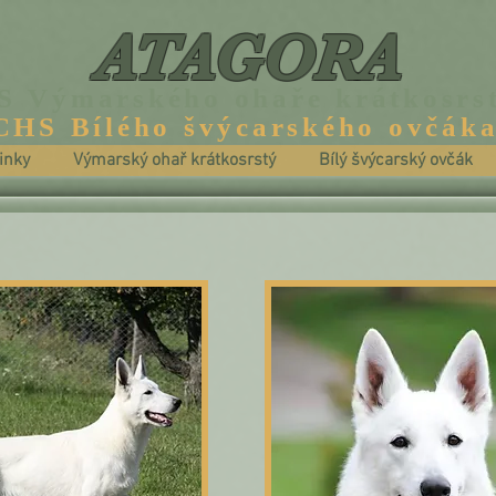
ATAGORA
S Výmarského ohaře krátkosrs
CHS Bílého švýcarského ovčák
inky
Výmarský ohař krátkosrstý
Bílý švýcarský ovčák