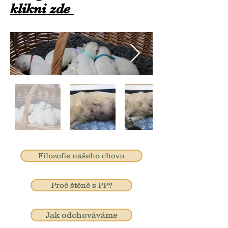
klikni zde
Filozofie našeho chovu
Proč štěně s PP?
Jak odchováváme