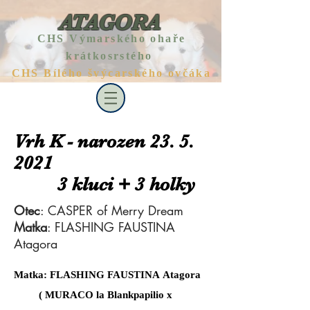
ATAGORA
CHS Výmarského ohaře
krátkosrstého
CHS Bílého švýcarského ovčáka
Vrh K - narozen
23. 5.
2021
3 kluci + 3 holky
Otec
: CASPER of Merry Dream
Matka
: FLASHING FAUSTINA
Atagora
Matka: FLASHING FAUSTINA Atagora
( MURACO la Blankpapilio x