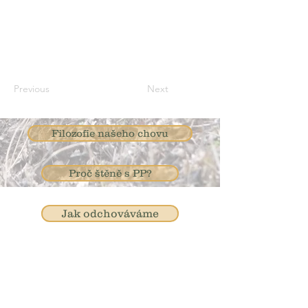
Previous
Next
Filozofie našeho chovu
Proč štěně s PP?
Jak odchováváme