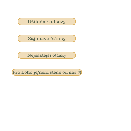
Užitečné odkazy
Zajímavé články
Nejčastější otázky
Pro koho je/není štěně od nás!?!
Klohnová Iveta