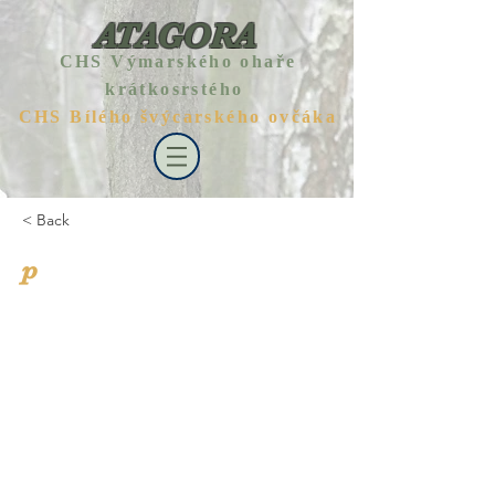
ATAGORA
CHS Výmarského ohaře
krátkosrstého
CHS Bílého švýcarského ovčáka
< Back
p