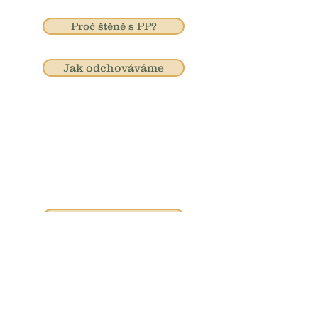
Proč štěně s PP?
Jak odchováváme
Užitečné odkazy
Zajímavé články
Nejčastější otázky