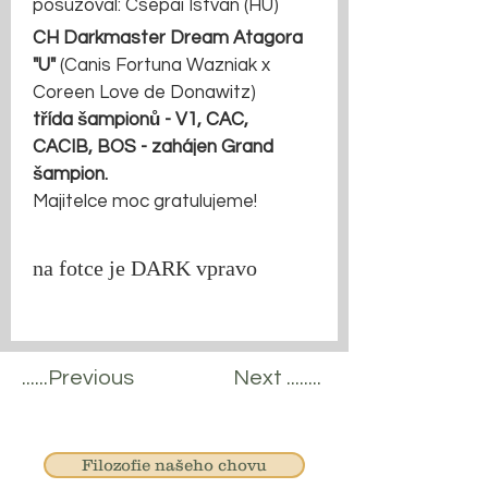
posuzoval: Csépai István (HU)
CH Darkmaster Dream Atagora 
"U" 
(Canis Fortuna Wazniak x 
Coreen Love de Donawitz)
třída šampionů - V1, CAC, 
CACIB, BOS - zahájen Grand 
šampion.
Majitelce moc gratulujeme!
na fotce je DARK vpravo
......Previous
Next ........
Filozofie našeho chovu