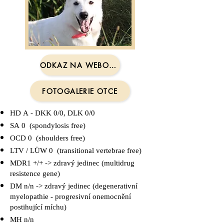
ODKAZ NA WEBOVÉ STRÁNKY OTCE
FOTOGALERIE OTCE
HD A - DKK 0/0, DLK 0/0
SA 0 (spondylosis free)
OCD 0 (shoulders free)
LTV / LÜW 0 (transitional vertebrae free)
MDR1 +/+ -> zdravý jedinec (multidrug
resistence gene)
DM n/n -> zdravý jedinec (degenerativní
myelopathie - progresivní onemocnění
postihující míchu)
MH n/n