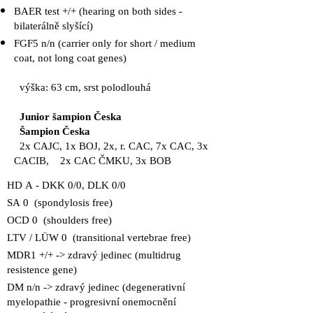
BAER test +/+ (hearing on both sides -
bilaterálně slyšící)
FGF5 n/n (carrier only for short / medium
coat, not long coat genes)
výška: 63 cm, srst polodlouhá
Junior šampion Česka
Šampion Česka
2x CAJC, 1x BOJ, 2x, r. CAC, 7x CAC, 3x
CACIB, 2x CAC ČMKU, 3x BOB
HD A - DKK 0/0, DLK 0/0
SA 0 (spondylosis free)
OCD 0 (shoulders free)
LTV / LÜW 0 (transitional vertebrae free)
MDR1 +/+ -> zdravý jedinec (multidrug
resistence gene)
DM n/n -> zdravý jedinec (degenerativní
myelopathie - progresivní onemocnění