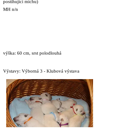
postihující míchu)
MH n/n
výška: 60 cm, srst polodlouhá
Výstavy: Výborná 3 - Klubová výstava