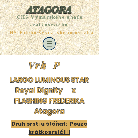
ATAGORA
CHS Výmarského ohaře
krátkosrstého
CHS Bílého švýcarského ovčáka
Vrh P
LARGO LUMINOUS STAR
Royal Dignity x
FLASHING FREDERIKA
Atagora
Druh srsti u štěňat: Pouze
krátkosrstá!!!