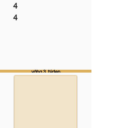
4
4
pořadí
barva obojku
pohlaví
jméno
čas narození
váha narození
váha 1. týden
váha 2. týden
váha 3. týden
váha 4. týden
váha 5. týden
váha 6. týden
váha 7. týden
váha 8. týden
Váhová tabulka