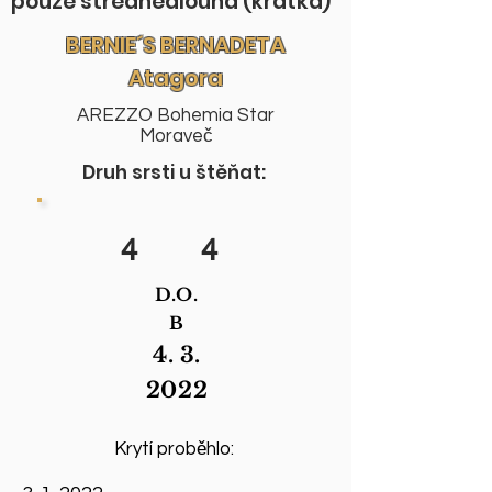
pouze střednědlouhá (krátká)
BERNIE´S BERNADETA
Atagora
AREZZO Bohemia Star
Moraveč
Druh srsti u štěňat:
4
4
D.O.
B
4. 3.
2022
Krytí proběhlo: