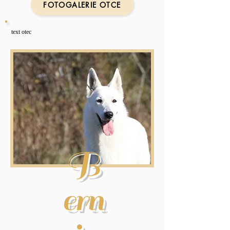
FOTOGALERIE OTCE
text otec
B
ern