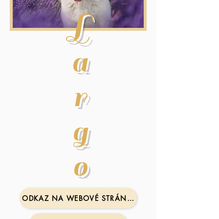
L
a
r
g
o
ODKAZ NA WEBOVÉ STRÁNKY OTCE