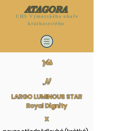
ATAGORA
CHS Výmarského ohaře
krátkosrstého
CHS Bílého švýcarského ovčáka
Vrh
N
LARGO LUMINOUS STAR
Royal Dignity
x