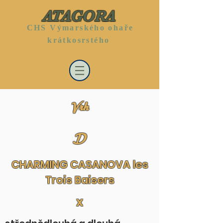
ATAGORA
CHS Výmarského ohaře
krátkosrstého
CHS Bílého švýcarského ovčáka
Vrh
D
CHARMING CASANOVA les
Trois Baisers
x