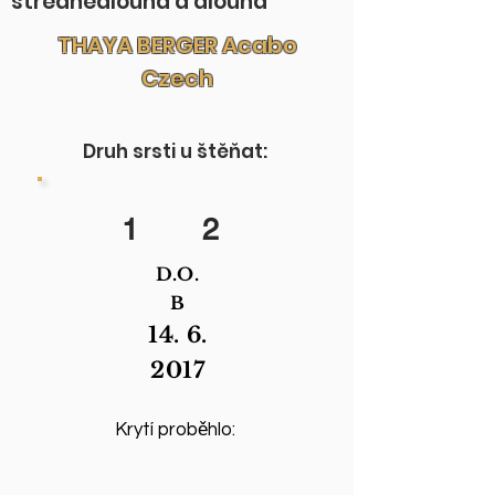
střednědlouhá a dlouhá
THAYA BERGER Acabo
Czech
Druh srsti u štěňat:
1
2
D.O.
B
14. 6.
2017
Krytí proběhlo: