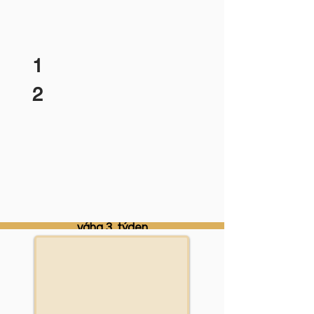
1
2
pořadí
barva obojku
pohlaví
jméno
čas narození
váha narození
váha 1. týden
váha 2. týden
váha 3. týden
váha 4. týden
váha 5. týden
váha 6. týden
váha 7. týden
váha 8. týden