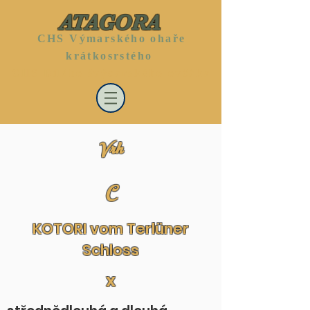
ATAGORA
CHS Výmarského ohaře
krátkosrstého
CHS Bílého švýcarského ovčáka
Vrh
C
KOTORI vom Terlüner
Schloss
x