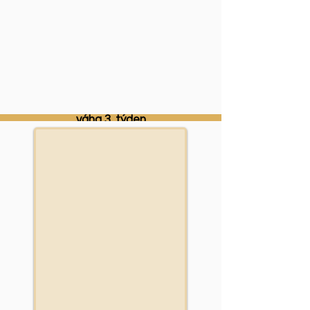
barva obojku
pohlaví
jméno
čas narození
váha narození
váha 1. týden
váha 2. týden
váha 3. týden
váha 4. týden
váha 5. týden
váha 6. týden
váha 7. týden
váha 8. týden
Váhová tabulka
deník vrhu: