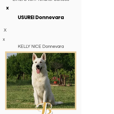
x
USUREI Donnevara
X
x
KELLY NICE Donnevara
B