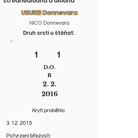
střednědlouhá a dlouhá
USUREI Donnevara
NICO Donnevara
Druh srsti u štěňat:
1
1
D.O.
B
2. 2.
2016
Krytí proběhlo:
3. 12. 2015
Potvrzení březosti: