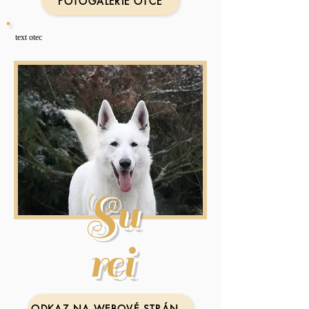
FOTOGALERIE OTCE
text otec
Su
rei
ODKAZ NA WEBOVÉ STRÁNKY MATKY